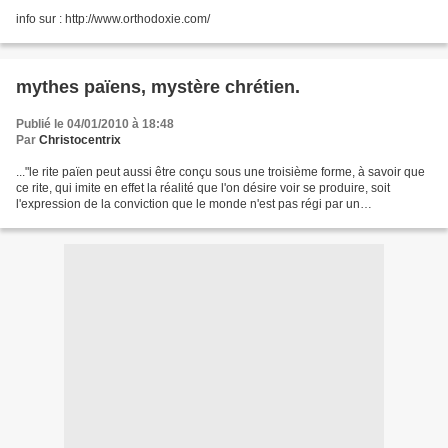
info sur : http://www.orthodoxie.com/
mythes païens, mystère chrétien.
Publié le 04/01/2010 à 18:48
Par
Christocentrix
..."le rite païen peut aussi être conçu sous une troisième forme, à savoir que
ce rite, qui imite en effet la réalité que l'on désire voir se produire, soit
l'expression de la conviction que le monde n'est pas régi par un
déterminisme aveugle, mais qu'il...