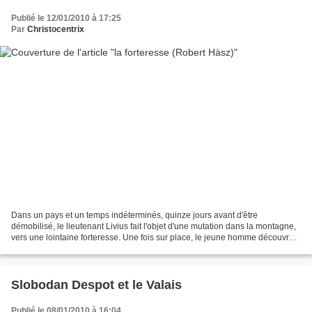
Publié le 12/01/2010 à 17:25
Par
Christocentrix
Dans un pays et un temps indéterminés, quinze jours avant d'être
démobilisé, le lieutenant Livius fait l'objet d'une mutation dans la montagne,
vers une lointaine forteresse. Une fois sur place, le jeune homme découvre
un univers à part, absurde et paranoïde,...
Slobodan Despot et le Valais
Publié le 08/01/2010 à 16:04