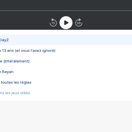
 DayZ
 a 13 ans (et vous l'avez ignoré)
e (littéralement)
im Rayan
 toutes les règles
s les jeux vidéo
us choquant de Rockstar ? - Le scandale BULLY
e plus moche de Steam
du RÊVE tourne au CAUCHEMAR