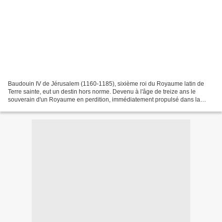
Baudouin IV de Jérusalem (1160-1185), sixième roi du Royaume latin de
Terre sainte, eut un destin hors norme. Devenu à l'âge de treize ans le
souverain d'un Royaume en perdition, immédiatement propulsé dans la
tourmente des combats, il était affligé du...