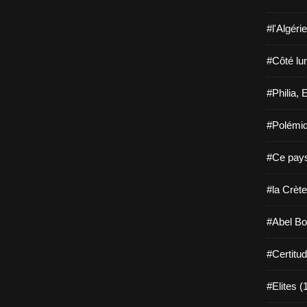
#l'Algéri
#Côté lu
#Philia, 
#Polémiq
#Ce pays
#la Crète
#Abel Bo
#Certitu
#Elites (