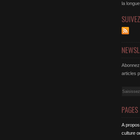
la longu
SUIVE
NEWSL
Abonnez-
articles 
Email
PAGES
A propos
culture o