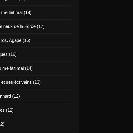
e me fait mal (18)
mineux de la Force (17)
Eros, Agapé (16)
ues (16)
 me fait mal (14)
 et ses écrivains (13)
nnard (12)
des (12)
12)