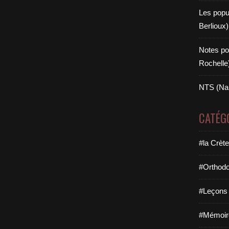
Les popul
Berlioux)
Notes po
Rochelle
NTS (Na
CATÉG
#la Crèt
#Orthodo
#Leçons e
#Mémoire