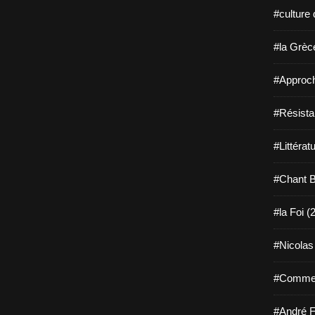
#culture 
#la Grèce
#Approch
#Résista
#Littérat
#Chant B
#la Foi (
#Nicolas
#Comment
#André F