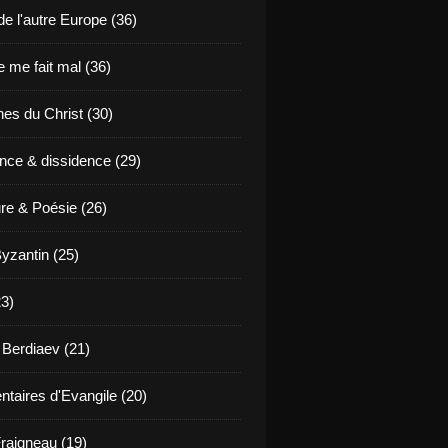
de l'autre Europe (36)
 me fait mal (36)
es du Christ (30)
nce & dissidence (29)
ure & Poésie (26)
yzantin (25)
23)
 Berdiaev (21)
aires d'Evangile (20)
raigneau (19)