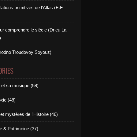
ations primitives de l'Atlas (E.F
ur comprendre le siècle (Drieu La
)
rodno Troudovoy Soyouz)
ORIES
e et sa musique (59)
xie (48)
t mystères de l'Histoire (46)
 & Patrimoine (37)