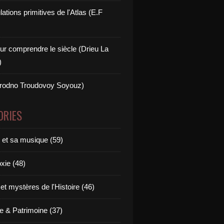
ations primitives de l'Atlas (E.F
ur comprendre le siècle (Drieu La
)
rodno Troudovoy Soyouz)
ORIES
e et sa musique (59)
xie (48)
t mystères de l'Histoire (46)
 & Patrimoine (37)