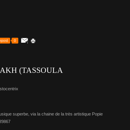
epost
0
ΑΚΗ (TASSOULA
stocentrix
ique superbe, via la chaine de la très artistique Popie
e89867