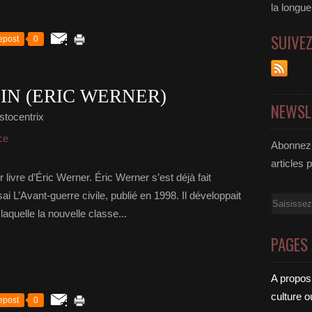
la longu
SUIVE
epost
0
IN (ERIC WERNER)
NEWSL
stocentrix
ce
Abonnez-
articles 
er livre d’Éric Werner. Éric Werner s’est déjà fait
i L’Avant-guerre civile, publié en 1998. Il développait
Email
laquelle la nouvelle classe...
PAGES
A propos
culture o
epost
0