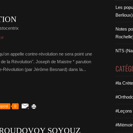
Les popul
Berlioux)
TION
stocentrix
Notes po
Rochelle
ce
NTS (Na
u'on appelle contre-révolution ne sera point une
e de la Révolution". Joseph de Maistre * parution
CATÉG
re-Révolution (par Jérôme Besnard) dans la...
#la Crèt
#Orthodo
epost
0
#Leçons e
#Mémoire
TROUDOVOY SOYOUZ