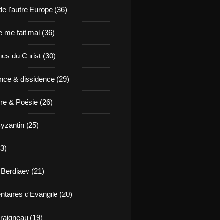
de l'autre Europe (36)
 me fait mal (36)
es du Christ (30)
nce & dissidence (29)
ure & Poésie (26)
yzantin (25)
23)
 Berdiaev (21)
aires d'Evangile (20)
raigneau (19)