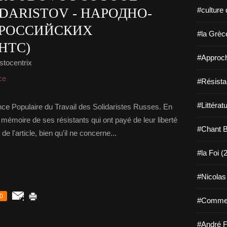
IDARISTOV - НАРОДНО-
#culture 
 РОССИЙСКИХ
#la Grèce
НТС)
#Approch
stocentrix
ce
#Résista
#Littérat
liance Populaire du Travail des Solidaristes Russes. En
mémoire de ses résistants qui ont payé de leur liberté
#Chant B
de l'article, bien qu'il ne concerne...
#la Foi (
#Nicolas
0
#Comment
#André F