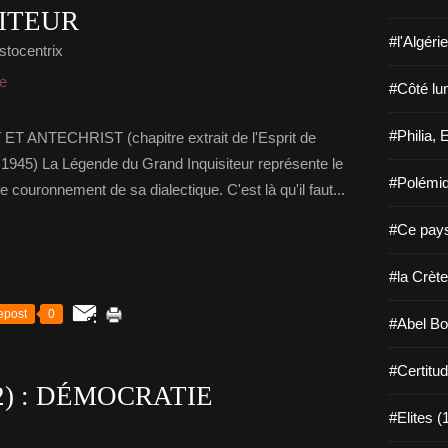
ITEUR
#l'Algéri
stocentrix
ce
#Côté lu
#Philia, 
ANTECHRIST (chapitre extrait de l'Esprit de
945) La Légende du Grand Inquisiteur représente le
#Polémiq
 couronnement de sa dialectique. C'est là qu'il faut...
#Ce pays
#la Crète
epost
0
#Abel Bo
#Certitu
2) : DÉMOCRATIE
#Elites (