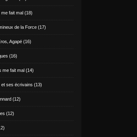
e me fait mal (18)
mineux de la Force (17)
Eros, Agapé (16)
ues (16)
 me fait mal (14)
 et ses écrivains (13)
nnard (12)
des (12)
12)