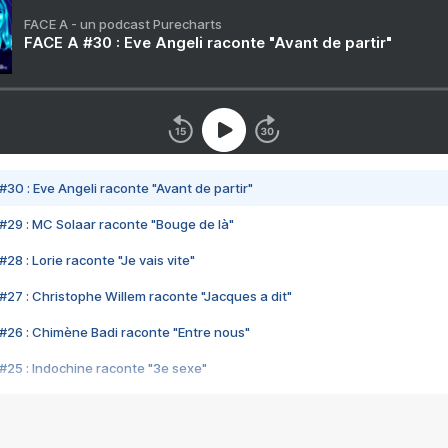
FACE A - un podcast Purecharts
FACE A #30 : Eve Angeli raconte "Avant de partir"
#30 : Eve Angeli raconte "Avant de partir"
#29 : MC Solaar raconte "Bouge de là"
28 : Lorie raconte "Je vais vite"
#27 : Christophe Willem raconte "Jacques a dit"
#26 : Chimène Badi raconte "Entre nous"
#25 : Indochine raconte "3e sexe"
#24 : Zaho raconte "C'est chelou"
#23 : Patrick Bruel raconte "Au café des délices"