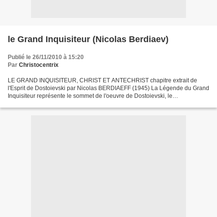
le Grand Inquisiteur (Nicolas Berdiaev)
Publié le 26/11/2010 à 15:20
Par
Christocentrix
LE GRAND INQUISITEUR, CHRIST ET ANTECHRIST chapitre extrait de
l'Esprit de Dostoievski par Nicolas BERDIAEFF (1945) La Légende du Grand
Inquisiteur représente le sommet de l'oeuvre de Dostoievski, le
couronnement de sa dialectique. C'est là qu'il faut...