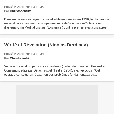
Publié le 26/11/2010 à 16:45
Par
Christocentrix
Dans un de ses ouvrages, traduit et édité en français en 1936, le philosophe
russe Nicolas Berdiaeff regroupe une série de "méditations" ( le titre est
d'ailleurs Cinq Méditations sur l'Existence ) dont la première est consacrée à
la Situation Tragique...
Vérité et Révélation (Nicolas Berdiaev)
Publié le 26/11/2010 à 15:41
Par
Christocentrix
Vérité et Révélation par Nicolas Berdiaev (traduit du russe par Alexandre
Constantin, édité par Delachaux et Niestlé, 1954). avant-propos : "Cet
ouvrage constitue un réexamen des problèmes fondamentaux du
christianisme à la lumière de l'esprit et de la...