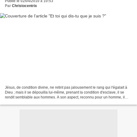
Publié le 02/04/2010 à 10:53
Par
Christocentrix
Jésus, de condition divine, ne retint pas jalousement le rang qui l'égalait à
Dieu ; mais il se dépouilla lui-même, prenant la condition d'esclave, il se
rendit semblable aux hommes. A son aspect, reconnu pour un homme, il
s'abaissa, en se faisant obéissant,...