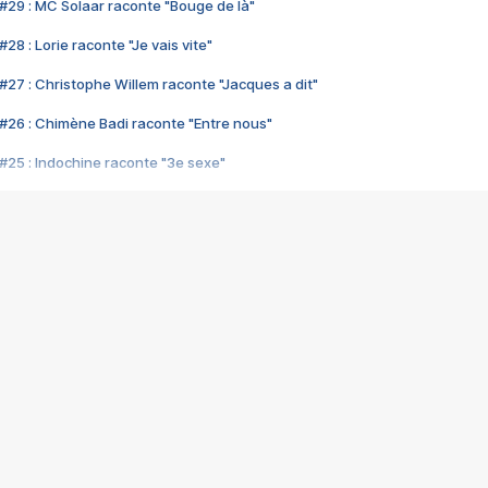
#29 : MC Solaar raconte "Bouge de là"
28 : Lorie raconte "Je vais vite"
#27 : Christophe Willem raconte "Jacques a dit"
#26 : Chimène Badi raconte "Entre nous"
#25 : Indochine raconte "3e sexe"
#24 : Zaho raconte "C'est chelou"
#23 : Patrick Bruel raconte "Au café des délices"
#22 : Kyo raconte "Le chemin"
#21 : Nolwenn Leroy raconte "Cassé"
#20 : Patrick Hernandez raconte "Born to be alive"
#19 : Lorie raconte "Près de moi"
#18 : Michael Jones raconte "A nos actes manqués" (avec Jean-Jacque
#17 : Khaled raconte "Aïcha"