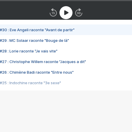
#30 : Eve Angeli raconte "Avant de partir"
#29 : MC Solaar raconte "Bouge de là"
28 : Lorie raconte "Je vais vite"
#27 : Christophe Willem raconte "Jacques a dit"
#26 : Chimène Badi raconte "Entre nous"
#25 : Indochine raconte "3e sexe"
#24 : Zaho raconte "C'est chelou"
#23 : Patrick Bruel raconte "Au café des délices"
#22 : Kyo raconte "Le chemin"
#21 : Nolwenn Leroy raconte "Cassé"