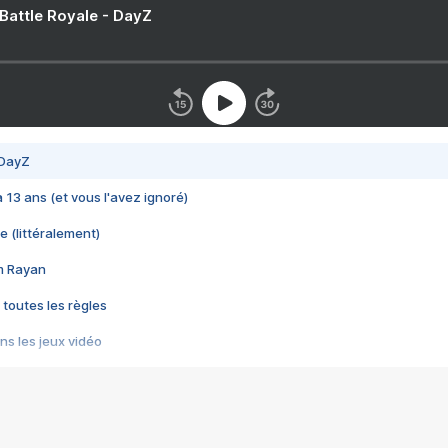
 Battle Royale - DayZ
 DayZ
 a 13 ans (et vous l'avez ignoré)
e (littéralement)
im Rayan
 toutes les règles
s les jeux vidéo
us choquant de Rockstar ? - Le scandale BULLY
e plus moche de Steam