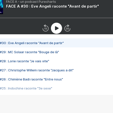
FACE A - un podcast Purecharts
FACE A #30 : Eve Angeli raconte "Avant de partir"
#30 : Eve Angeli raconte "Avant de partir"
#29 : MC Solaar raconte "Bouge de là"
28 : Lorie raconte "Je vais vite"
#27 : Christophe Willem raconte "Jacques a dit"
#26 : Chimène Badi raconte "Entre nous"
#25 : Indochine raconte "3e sexe"
#24 : Zaho raconte "C'est chelou"
#23 : Patrick Bruel raconte "Au café des délices"