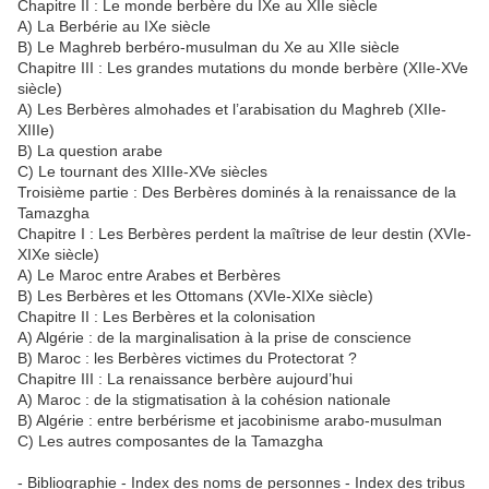
Chapitre II : Le monde berbère du IXe au XIIe siècle
A) La Berbérie au IXe siècle
B) Le Maghreb berbéro-musulman du Xe au XIIe siècle
Chapitre III : Les grandes mutations du monde berbère (XIIe-XVe
siècle)
A) Les Berbères almohades et l’arabisation du Maghreb (XIIe-
XIIIe)
B) La question arabe
C) Le tournant des XIIIe-XVe siècles
Troisième partie : Des Berbères dominés à la renaissance de la
Tamazgha
Chapitre I : Les Berbères perdent la maîtrise de leur destin (XVIe-
XIXe siècle)
A) Le Maroc entre Arabes et Berbères
B) Les Berbères et les Ottomans (XVIe-XIXe siècle)
Chapitre II : Les Berbères et la colonisation
A) Algérie : de la marginalisation à la prise de conscience
B) Maroc : les Berbères victimes du Protectorat ?
Chapitre III : La renaissance berbère aujourd’hui
A) Maroc : de la stigmatisation à la cohésion nationale
B) Algérie : entre berbérisme et jacobinisme arabo-musulman
C) Les autres composantes de la Tamazgha
- Bibliographie - Index des noms de personnes - Index des tribus