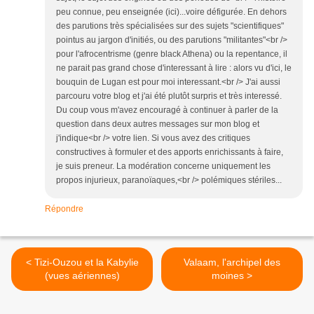
peu connue, peu enseignée (ici)...voire défigurée. En dehors
des parutions très spécialisées sur des sujets "scientifiques"
pointus au jargon d'initiés, ou des parutions "militantes"<br />
pour l'afrocentrisme (genre black Athena) ou la repentance, il
ne parait pas grand chose d'interessant à lire : alors vu d'ici, le
bouquin de Lugan est pour moi interessant.<br /> J'ai aussi
parcouru votre blog et j'ai été plutôt surpris et très interessé.
Du coup vous m'avez encouragé à continuer à parler de la
question dans deux autres messages sur mon blog et
j'indique<br /> votre lien. Si vous avez des critiques
constructives à formuler et des apports enrichissants à faire,
je suis preneur. La modération concerne uniquement les
propos injurieux, paranoïaques,<br /> polémiques stériles...
Répondre
< Tizi-Ouzou et la Kabylie
Valaam, l'archipel des
(vues aériennes)
moines >