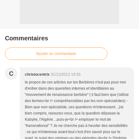
Commentaires
Ajouter un commentaire
C
christocentrix
01/12/2012 19:56
le propos de ces articles sur les Berbères n'est pas pour moi
d'entrer dans des querelles internes et identitaires au
"mouvement de renaissance berbère" ( il faut bien que j'utilise
des termes<br /> compréhensibles par les non-spécialistes) -
Bien que non-spécialiste, ces questions m'interessent....j'ai
bien compris, rassurez-vous, que la question dépasse la
Kabylie, l'Algérie....puis-je<br /> employer le mot de
"transnational" ? Je ne cherche pas à heurter des sensibilités
: ce qui m'interesse avant tout c'est d'en savoir plus sur le
sujet, le sujet des origines ou des périodes de<br /> l'histoire