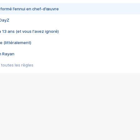
nsformé l’ennui en chef-d’œuvre
 DayZ
 a 13 ans (et vous l'avez ignoré)
e (littéralement)
im Rayan
 toutes les règles
s les jeux vidéo
us choquant de Rockstar ? - Le scandale BULLY
e plus moche de Steam
du RÊVE tourne au CAUCHEMAR
pendant 8 heures
it… à tort