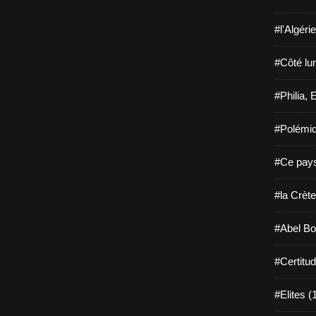
#l'Algéri
#Côté lu
#Philia, 
#Polémiq
#Ce pays
#la Crète
#Abel Bo
#Certitu
#Elites (