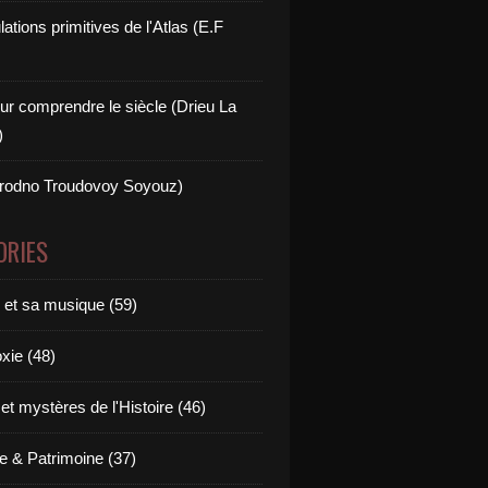
ations primitives de l'Atlas (E.F
ur comprendre le siècle (Drieu La
)
rodno Troudovoy Soyouz)
ORIES
e et sa musique (59)
xie (48)
t mystères de l'Histoire (46)
 & Patrimoine (37)