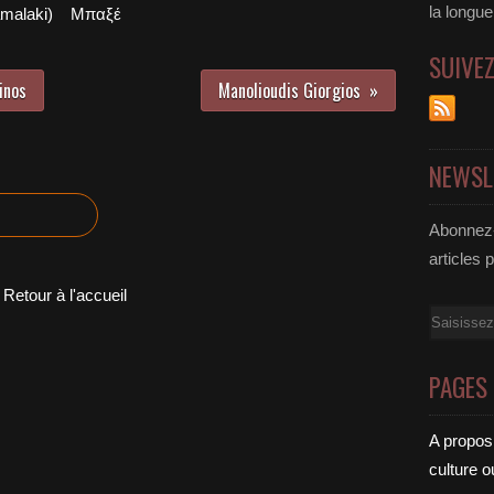
la longu
malaki)
Μπαξέ
SUIVE
inos
Manolioudis Giorgios
NEWSL
Abonnez-
articles 
Retour à l'accueil
Email
PAGES
A propos
culture o