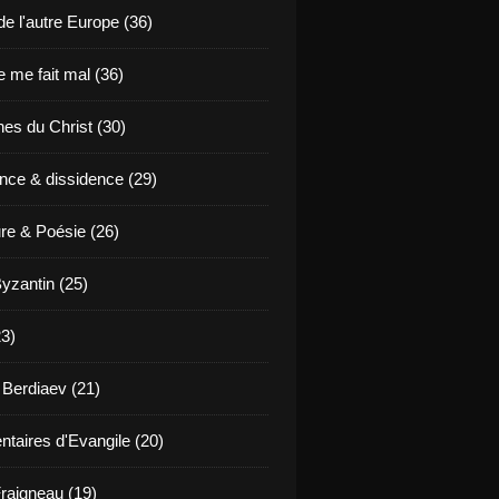
de l'autre Europe (36)
 me fait mal (36)
es du Christ (30)
nce & dissidence (29)
ure & Poésie (26)
yzantin (25)
23)
 Berdiaev (21)
aires d'Evangile (20)
raigneau (19)