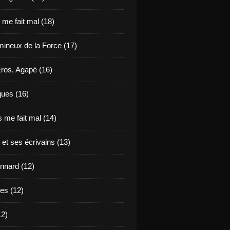
e me fait mal (18)
mineux de la Force (17)
Eros, Agapé (16)
ues (16)
 me fait mal (14)
 et ses écrivains (13)
nnard (12)
des (12)
12)