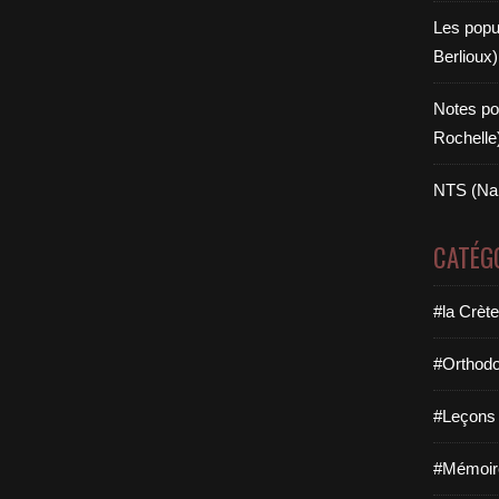
Les popul
Berlioux)
Notes po
Rochelle
NTS (Na
CATÉG
#la Crèt
#Orthodo
#Leçons e
#Mémoire