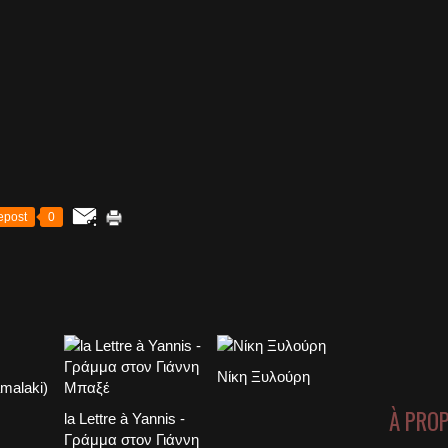
epost
0
Νίκη Ξυλούρη
À PRO
la Lettre à Yannis -
Γράμμα στον Γιάννη