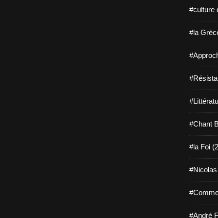
#culture 
#la Grèce
#Approch
#Résista
#Littérat
#Chant B
#la Foi (
#Nicolas
#Comment
#André F