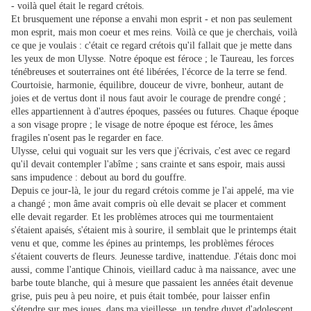
- voilà quel était le regard crétois.
Et brusquement une réponse a envahi mon esprit - et non pas seulement
mon esprit, mais mon coeur et mes reins. Voilà ce que je cherchais, voilà
ce que je voulais : c'était ce regard crétois qu'il fallait que je mette dans
les yeux de mon Ulysse. Notre époque est féroce ; le Taureau, les forces
ténébreuses et souterraines ont été libérées, l'écorce de la terre se fend.
Courtoisie, harmonie, équilibre, douceur de vivre, bonheur, autant de
joies et de vertus dont il nous faut avoir le courage de prendre congé ;
elles appartiennent à d'autres époques, passées ou futures. Chaque époque
a son visage propre ; le visage de notre époque est féroce, les âmes
fragiles n'osent pas le regarder en face.
Ulysse, celui qui voguait sur les vers que j'écrivais, c'est avec ce regard
qu'il devait contempler l'abîme ; sans crainte et sans espoir, mais aussi
sans impudence : debout au bord du gouffre.
Depuis ce jour-là, le jour du regard crétois comme je l'ai appelé, ma vie
a changé ; mon âme avait compris où elle devait se placer et comment
elle devait regarder. Et les problèmes atroces qui me tourmentaient
s'étaient apaisés, s'étaient mis à sourire, il semblait que le printemps était
venu et que, comme les épines au printemps, les problèmes féroces
s'étaient couverts de fleurs. Jeunesse tardive, inattendue. J'étais donc moi
aussi, comme l'antique Chinois, vieillard caduc à ma naissance, avec une
barbe toute blanche, qui à mesure que passaient les années était devenue
grise, puis peu à peu noire, et puis était tombée, pour laisser enfin
s'étendre sur mes joues, dans ma vieillesse, un tendre duvet d'adolescent.