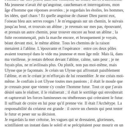
Ma jeunesse n'avait été qu'angoisse, cauchemars et interrogations, mon
âge d'homme que réponses avortées ; je regardais les étoiles, les hommes,
les idées, quel chaos ! Et quelle angoisse de chasser Dieu parmi eux,
l'oiseau bleu aux serres rouges ! Je m'engageais sur un chemin, le suivais
jusqu'au bout, et trouvais un abîme ; je revenais sur mes pas, épouvanté,
et prenais un autre chemin, pour trouver encore au bout un abîme ; la
fuite recommençait, puis la marche encore, et brusquement je voyais,
béant devant moi, le même abîme. Tous les chemins de la raison
menaient à l'abîme. L'épouvante et l'espérance : entre ces deux pôles
avaient tournoyé dans le vide ma jeunesse et mon âge mûr. Mais là, dans
ma vieillesse, je restais debout devant l'abîme, calme, sans peur ; je ne
fuyais plus, ne m'avilissais plus. Ou plutôt, non pas moi-même, mais
Ulysse que je façonnais. Je créais un Ulysse qui affrontait paisiblement
l'abîme, et en le créant je m'efforçais de lui ressembler. Je me créais moi-
même. Je confiais à cet Ulysse toutes mes passions ; il était le moule que
je creusais pour que vienne s'y couler l'homme futur. Tout ce que j'avais
désiré sans le réaliser, il le réaliserait ; il était le sortilège qui envoûterait
et capturerait les forces lumineuses ou ténébreuses qui créeraient le futur.
Il suffisait de croire en lui pour qu'il prenne vie. Il était l'Archétype. La
responsabilité du créateur est grande : il ouvre un chemin qui peut tenter
le futur et peser sur sa décision.
Je regardais la mer crétoise, les vagues qui se dressaient, glorieuses,
scintillaient un instant dans le soleil et se précipitaient pour mourir en un