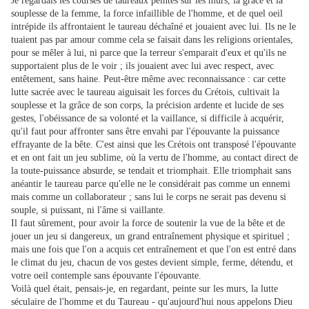
Je regardais les courses de taureaux peintes sur les murs, la grâce et la
souplesse de la femme, la force infaillible de l'homme, et de quel oeil
intrépide ils affrontaient le taureau déchaîné et jouaient avec lui. Ils ne le
tuaient pas par amour comme cela se faisait dans les religions orientales,
pour se mêler à lui, ni parce que la terreur s'emparait d'eux et qu'ils ne
supportaient plus de le voir ; ils jouaient avec lui avec respect, avec
entêtement, sans haine. Peut-être même avec reconnaissance : car cette
lutte sacrée avec le taureau aiguisait les forces du Crétois, cultivait la
souplesse et la grâce de son corps, la précision ardente et lucide de ses
gestes, l'obéissance de sa volonté et la vaillance, si difficile à acquérir,
qu'il faut pour affronter sans être envahi par l'épouvante la puissance
effrayante de la bête. C'est ainsi que les Crétois ont transposé l'épouvante
et en ont fait un jeu sublime, où la vertu de l'homme, au contact direct de
la toute-puissance absurde, se tendait et triomphait. Elle triomphait sans
anéantir le taureau parce qu'elle ne le considérait pas comme un ennemi
mais comme un collaborateur ; sans lui le corps ne serait pas devenu si
souple, si puissant, ni l'âme si vaillante.
Il faut sûrement, pour avoir la force de soutenir la vue de la bête et de
jouer un jeu si dangereux, un grand entraînement physique et spirituel ;
mais une fois que l'on a acquis cet entraînement et que l'on est entré dans
le climat du jeu, chacun de vos gestes devient simple, ferme, détendu, et
votre oeil contemple sans épouvante l'épouvante.
Voilà quel était, pensais-je, en regardant, peinte sur les murs, la lutte
séculaire de l'homme et du Taureau - qu'aujourd'hui nous appelons Dieu