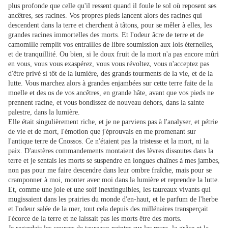
plus profonde que celle qu'il ressent quand il foule le sol où reposent ses
ancêtres, ses racines. Vos propres pieds lancent alors des racines qui
descendent dans la terre et cherchent à tâtons, pour se mêler à elles, les
grandes racines immortelles des morts. Et l'odeur âcre de terre et de
camomille remplit vos entrailles de libre soumission aux lois éternelles,
et de tranquillité. Ou bien, si le doux fruit de la mort n'a pas encore mûri
en vous, vous vous exaspérez, vous vous révoltez, vous n'acceptez pas
d'être privé si tôt de la lumière, des grands tourments de la vie, et de la
lutte. Vous marchez alors à grandes enjambées sur cette terre faite de la
moelle et des os de vos ancêtres, en grande hâte, avant que vos pieds ne
prennent racine, et vous bondissez de nouveau dehors, dans la sainte
palestre, dans la lumière.
Elle était singulièrement riche, et je ne parviens pas à l'analyser, et pétrie
de vie et de mort, l'émotion que j'éprouvais en me promenant sur
l'antique terre de Cnossos. Ce n'étaient pas la tristesse et la mort, ni la
paix. D'austères commandements montaient des lèvres dissoutes dans la
terre et je sentais les morts se suspendre en longues chaînes à mes jambes,
non pas pour me faire descendre dans leur ombre fraîche, mais pour se
cramponner à moi, monter avec moi dans la lumière et reprendre la lutte.
Et, comme une joie et une soif inextinguibles, les taureaux vivants qui
mugissaient dans les prairies du monde d'en-haut, et le parfum de l'herbe
et l'odeur salée de la mer, tout cela depuis des millénaires transperçait
l'écorce de la terre et ne laissait pas les morts être des morts.