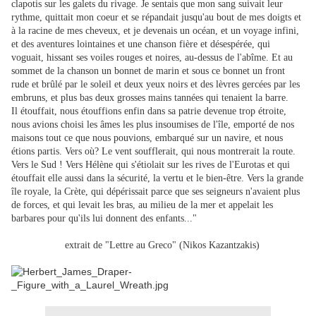
clapotis sur les galets du rivage. Je sentais que mon sang suivait leur
rythme, quittait mon coeur et se répandait jusqu'au bout de mes doigts et
à la racine de mes cheveux, et je devenais un océan, et un voyage infini,
et des aventures lointaines et une chanson fière et désespérée, qui
voguait, hissant ses voiles rouges et noires, au-dessus de l'abîme. Et au
sommet de la chanson un bonnet de marin et sous ce bonnet un front
rude et brûlé par le soleil et deux yeux noirs et des lèvres gercées par les
embruns, et plus bas deux grosses mains tannées qui tenaient la barre.
Il étouffait, nous étouffions enfin dans sa patrie devenue trop étroite,
nous avions choisi les âmes les plus insoumises de l'île, emporté de nos
maisons tout ce que nous pouvions, embarqué sur un navire, et nous
étions partis. Vers où? Le vent soufflerait, qui nous montrerait la route.
Vers le Sud ! Vers Hélène qui s'étiolait sur les rives de l'Eurotas et qui
étouffait elle aussi dans la sécurité, la vertu et le bien-être. Vers la grande
île royale, la Crète, qui dépérissait parce que ses seigneurs n'avaient plus
de forces, et qui levait les bras, au milieu de la mer et appelait les
barbares pour qu'ils lui donnent des enfants..."
extrait de "Lettre au Greco" (Nikos Kazantzakis)