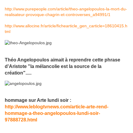
http://www.purepeople.com/article/theo-angelopoulos-la-mort-du-
realisateur-provoque-chagrin-et-controverses_a94991/1
http://www.allocine.fr/article/fichearticle_gen_carticle=18610415.h
tml
Théo Angelopoulos aimait à reprendre cette phrase
d'Aristote "la mélancolie est la source de la
création".....
hommage sur Arte lundi soir :
http://www.leblogtvnews.com/article-arte-rend-
hommage-a-theo-angelopoulos-lundi-soir-
97888728.html