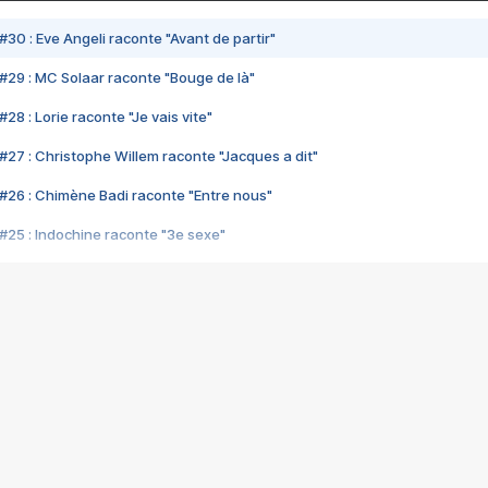
#30 : Eve Angeli raconte "Avant de partir"
#29 : MC Solaar raconte "Bouge de là"
28 : Lorie raconte "Je vais vite"
#27 : Christophe Willem raconte "Jacques a dit"
#26 : Chimène Badi raconte "Entre nous"
#25 : Indochine raconte "3e sexe"
#24 : Zaho raconte "C'est chelou"
#23 : Patrick Bruel raconte "Au café des délices"
#22 : Kyo raconte "Le chemin"
#21 : Nolwenn Leroy raconte "Cassé"
#20 : Patrick Hernandez raconte "Born to be alive"
#19 : Lorie raconte "Près de moi"