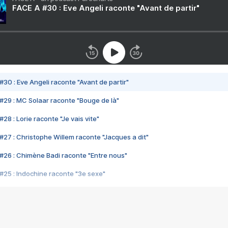
FACE A #30 : Eve Angeli raconte "Avant de partir"
#30 : Eve Angeli raconte "Avant de partir"
#29 : MC Solaar raconte "Bouge de là"
28 : Lorie raconte "Je vais vite"
#27 : Christophe Willem raconte "Jacques a dit"
#26 : Chimène Badi raconte "Entre nous"
#25 : Indochine raconte "3e sexe"
#24 : Zaho raconte "C'est chelou"
#23 : Patrick Bruel raconte "Au café des délices"