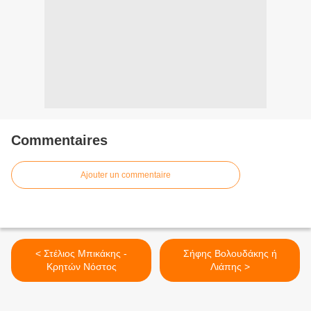
Commentaires
Ajouter un commentaire
< Στέλιος Μπικάκης -
Σήφης Βολουδάκης ή
Κρητών Νόστος
Λιάπης >