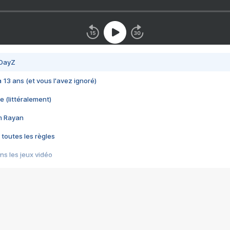
 DayZ
 a 13 ans (et vous l'avez ignoré)
e (littéralement)
im Rayan
 toutes les règles
s les jeux vidéo
us choquant de Rockstar ? - Le scandale BULLY
e plus moche de Steam
du RÊVE tourne au CAUCHEMAR
pendant 8 heures