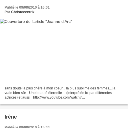
Publié le 09/08/2010 à 16:01
Par
Christocentrix
sans doute la plus chère à mon coeur... la plus sublime des femmes....la
vraie bien-sûr... Une beauté éternelle.... (interprétée ici par différentes
actrices) et aussi : http://www.youtube.com/watch?
v=qvZH5zXEL_Y&feature=related
Irène
Publié le 08/08/2010 à 15:44