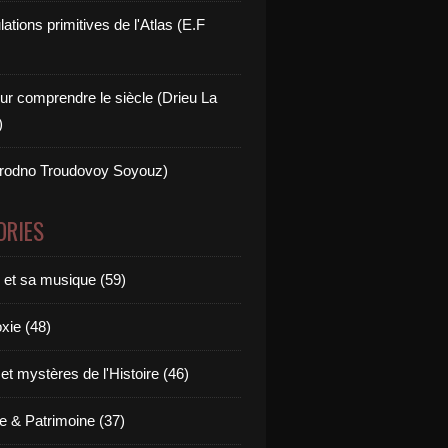
ations primitives de l'Atlas (E.F
ur comprendre le siècle (Drieu La
)
rodno Troudovoy Soyouz)
ORIES
e et sa musique (59)
xie (48)
t mystères de l'Histoire (46)
 & Patrimoine (37)