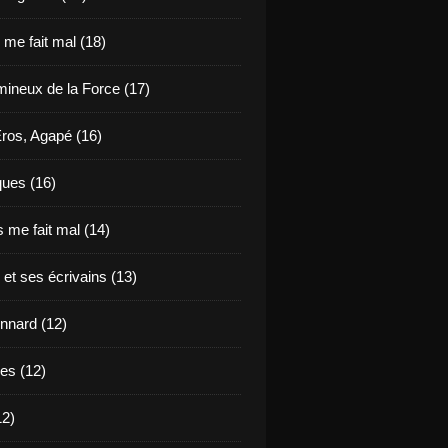
e me fait mal (18)
mineux de la Force (17)
Eros, Agapé (16)
ues (16)
 me fait mal (14)
 et ses écrivains (13)
nnard (12)
des (12)
12)