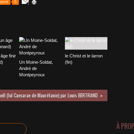
epost
0
âge finir
le Christ et le larron
d)
Un Moine-Soldat,
(fin)
André de
Montpeyroux
ell (Iol Caesarae de Maurétanie) par Louis BERTRAND
À PRO