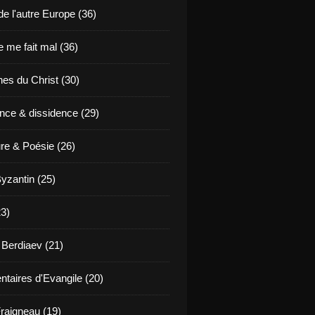
de l'autre Europe (36)
 me fait mal (36)
es du Christ (30)
nce & dissidence (29)
ure & Poésie (26)
yzantin (25)
23)
 Berdiaev (21)
aires d'Evangile (20)
raigneau (19)