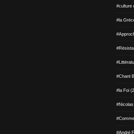
#culture 
#la Grèce
#Approch
#Résista
#Littérat
#Chant B
#la Foi (
#Nicolas
#Comment
#André F