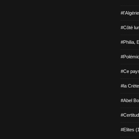
#l'Algéri
#Côté lu
#Philia, 
#Polémiq
#Ce pays
#la Crète
#Abel Bo
#Certitu
#Elites (