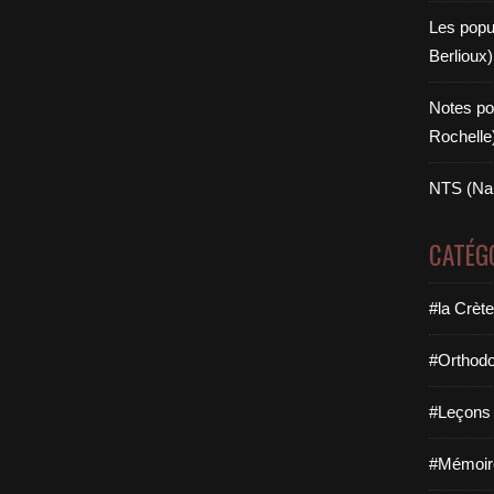
Les popul
Berlioux)
Notes po
Rochelle
NTS (Na
CATÉG
#la Crèt
#Orthodo
#Leçons e
#Mémoire