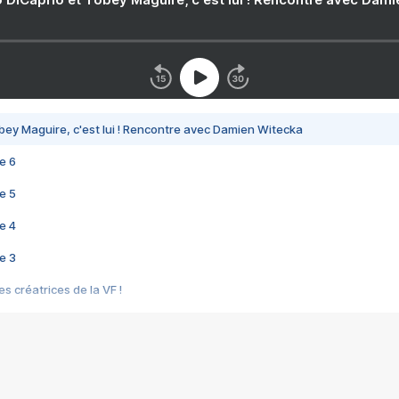
bey Maguire, c'est lui ! Rencontre avec Damien Witecka
e 6
e 5
e 4
e 3
s créatrices de la VF !
e 2
e 1
e Mektoub My Love arrive enfin ! Rencontre avec Shaïn Boumedine et Sal