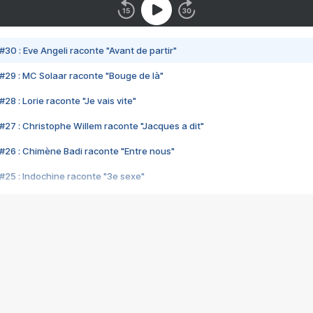
#30 : Eve Angeli raconte "Avant de partir"
#29 : MC Solaar raconte "Bouge de là"
28 : Lorie raconte "Je vais vite"
#27 : Christophe Willem raconte "Jacques a dit"
#26 : Chimène Badi raconte "Entre nous"
#25 : Indochine raconte "3e sexe"
#24 : Zaho raconte "C'est chelou"
#23 : Patrick Bruel raconte "Au café des délices"
#22 : Kyo raconte "Le chemin"
#21 : Nolwenn Leroy raconte "Cassé"
#20 : Patrick Hernandez raconte "Born to be alive"